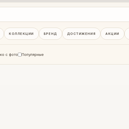
КОЛЛЕКЦИИ
БРЕНД
ДОСТИЖЕНИЯ
АКЦИИ
ко с фото
Популярные
›
7 АВГУСТА 2026
НОВОСТИ
Мастера Артель
представили Даг