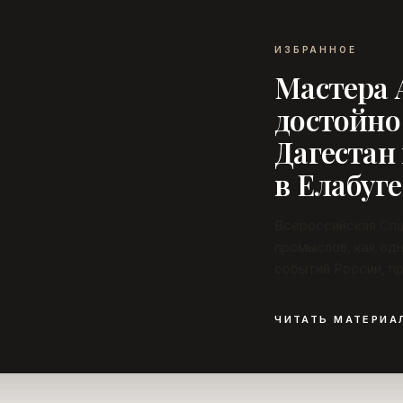
ИЗБРАННОЕ
Мастера 
достойно
Дагестан
в Елабуге
Всероссийская Спа
промыслов, как одн
событий России, п
разнообразные мас
со своей продукцией – от женских украшений до столового
ЧИТАТЬ МАТЕРИА
серебра, образцам
унцукульской насеч