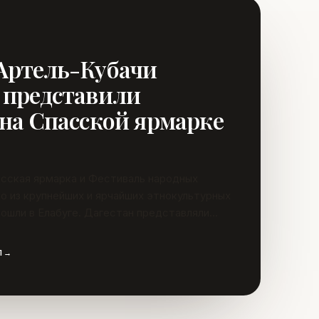
Артель-Кубачи
 представили
 на Спасской ярмарке
сская ярмарка и Фестиваль народных
о из крупнейших и ярчайших этнокультурных
рошли в Елабуге. Дагестан представляли
тера декоративно-прикладного искусства
Л
→
и холодного оружия и образцами
ки по дереву.