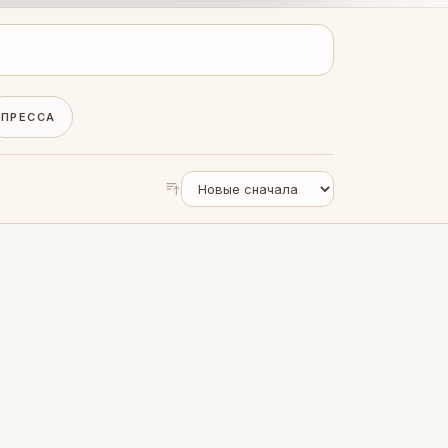
ПРЕССА
5
МИН ЧТЕНИЯ
-Кубачи достойно
естан на Спасской